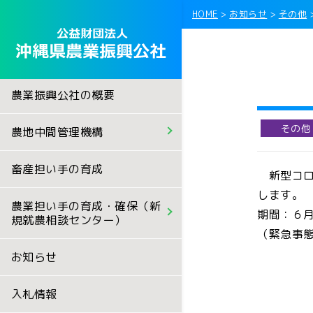
HOME
>
お知らせ
>
その他
農地中間管理機構
農業担い手の育成・確
農業振興公社の概要
農用地等の借り受け等
沖縄県青年農業者等育
その他
農地中間管理機構
へ
農業後継者育成確保事
畜産担い手の育成
農用地等借受希望者の
新型コロ
新規畑人資金支援事業
します。
農業担い手の育成・確保（新
農用地等借受希望者の
期間：６月
規就農相談センター）
迎える方へ
沖縄県農業経営者サポ
（緊急事
お知らせ
利害関係人からの意見
◆新規就農ガイドブッ
入札情報
貸付希望農地情報
◆新規就農事例集