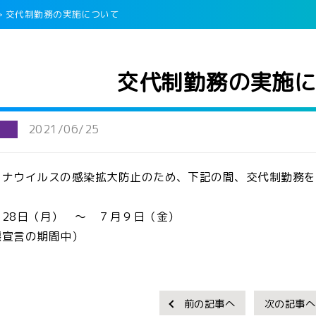
>
交代制勤務の実施について
交代制勤務の実施
保
を希望される方
成センター事業
2021/06/25
業
公表について
ナウイルスの感染拡大防止のため、下記の間、交代制勤務を
登録有効期限を
28日（月） ～ ７月９日（金）
ート事業
態宣言の期間中）
聴取
ク
前の記事へ
次の記事へ