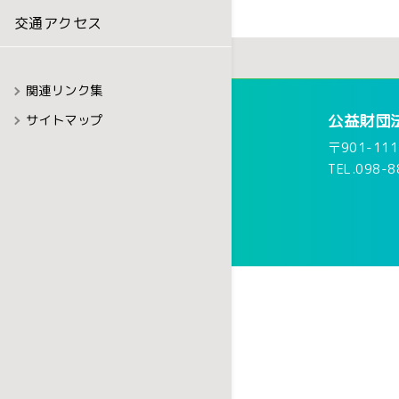
交通アクセス
農地中間管理事業の実
事項
各種資料・様式集
関連リンク集
公益財団
サイトマップ
農地売買等事業のご案
〒901-1
TEL.098-8
農地中間管理事業に係