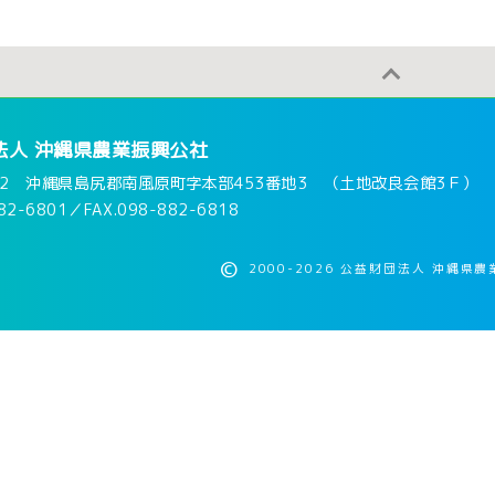
施に関する公表
法人 沖縄県農業振興公社
内
112 沖縄県島尻郡南風原町字本部453番地3
（土地改良会館3Ｆ）
82-6801
／
FAX.098-882-6818
る窓口一覧
©
2000-2026 公益財団法人 沖縄県農