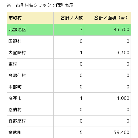
※ 市町村名クリックで個別表示
市町村
合計／人数
合計／面積（㎡）
北部地区
7
43,700
国頭村
0
0
大宜味村
1
3,300
東村
0
0
今帰仁村
0
0
本部町
0
0
名護市
1
1,000
恩納村
0
0
宜野座村
0
0
金武町
5
39,400