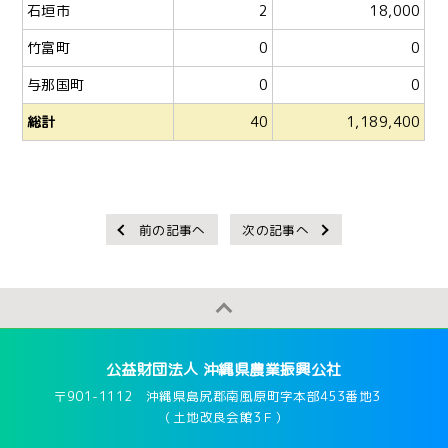
石垣市
2
18,000
竹富町
0
0
与那国町
0
0
総計
40
1,189,400
前の記事へ
次の記事へ
公益財団法人 沖縄県農業振興公社
〒901-1112 沖縄県島尻郡南風原町字本部453番地3
（土地改良会館3Ｆ）