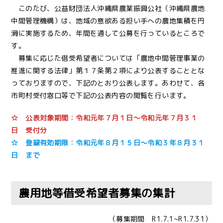
このたび、公益財団法人沖縄県農業振興公社（沖縄県農地
中間管理機構）は、地域の意欲ある担い手への農地集積を円
滑に実施するため、年間を通して公募を行っているところで
す。
募集に応じた借受希望者については「農地中間管理事業の
推進に関する法律」第１７条第２項により公表することとな
っておりますので、下記のとおり公表します。あわせて、各
市町村受付窓口等で下記の公表内容の閲覧を行います。
☆ 公表対象期間：令和元年７月１日～令和元年７月３１
日 受付分
☆ 登録有効期限：令和元年８月１５日～令和３年８月３１
日 まで
農用地等借受希望者募集の集計
（募集期間 R1.7.1~R1.7.31）