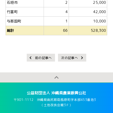
石垣市
2
25,000
竹富町
4
42,000
与那国町
1
10,000
総計
66
528,300
前の記事へ
次の記事へ
公益財団法人 沖縄県農業振興公社
〒901-1112 沖縄県島尻郡南風原町字本部453番地3
（土地改良会館3Ｆ）