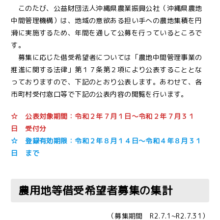
このたび、公益財団法人沖縄県農業振興公社（沖縄県農地
中間管理機構）は、地域の意欲ある担い手への農地集積を円
滑に実施するため、年間を通して公募を行っているところで
す。
募集に応じた借受希望者については「農地中間管理事業の
推進に関する法律」第１７条第２項により公表することとな
っておりますので、下記のとおり公表します。あわせて、各
市町村受付窓口等で下記の公表内容の閲覧を行います。
☆ 公表対象期間：令和２年７月１日～令和２年７月３１
日 受付分
☆ 登録有効期限：令和２年８月１４日～令和４年８月３１
日 まで
農用地等借受希望者募集の集計
（募集期間 R2.7.1~R2.7.31）