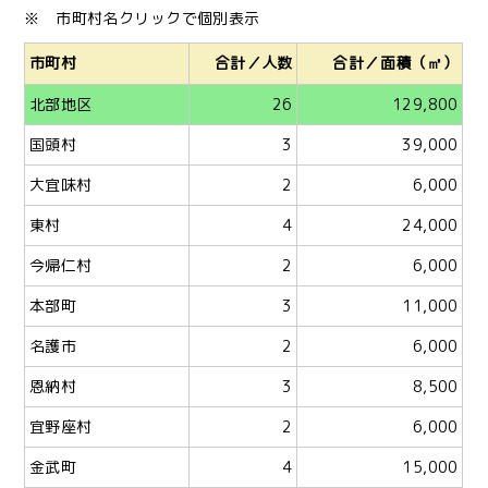
※ 市町村名クリックで個別表示
市町村
合計／人数
合計／面積（㎡）
北部地区
26
129,800
国頭村
3
39,000
大宜味村
2
6,000
東村
4
24,000
今帰仁村
2
6,000
本部町
3
11,000
名護市
2
6,000
恩納村
3
8,500
宜野座村
2
6,000
金武町
4
15,000