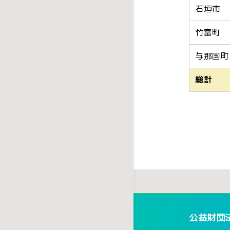
石垣市
竹富町
与那国町
総計
公益財団