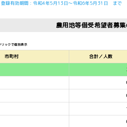
登録有効期間 : 令和4年5月13日～令和6年5月31日 まで
施に関する公表
農用地等借受希望者募集
(募集期間
内
クリックで個別表示
市町村
合計／人数
る窓口一覧