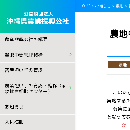
HOME
>
お知らせ
>
農地
>
農地
農地中間管理機構
農業担い手の育成・確
農業振興公社の概要
農用地等の借り受け等
沖縄県青年農業者等育
農地中間管理機構
へ
農業後継者育成確保事
農地
畜産担い手の育成
農用地等借受希望者の
新規畑人資金支援事業
農業担い手の育成・確保（新
農用地等借受希望者の
規就農相談センター）
迎える方へ
このたび
沖縄県農業経営者サポ
実施する
お知らせ
利害関係人からの意見
募集に応
◆新規就農ガイドブッ
となって
入札情報
貸付希望農地情報
☆ 
◆新規就農事例集