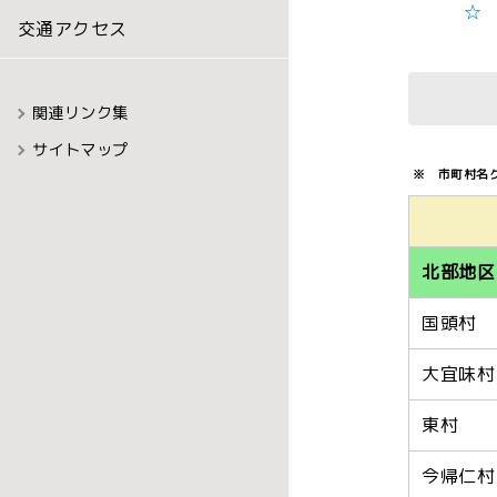
☆ 
交通アクセス
農地中間管理事業の実
事項
各種資料・様式集
関連リンク集
サイトマップ
農地売買等事業のご案
※ 市町村名
農地中間管理事業に係
北部地区
国頭村
大宜味村
東村
今帰仁村