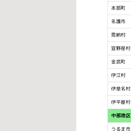
本部町
名護市
恩納村
宜野座村
金武町
伊江村
伊是名村
伊平屋村
中部地区
うるま市