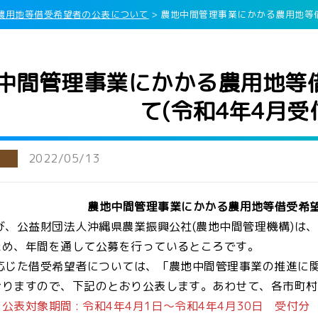
農用地等借受希望者の公表について
>
農地中間管理事業にかかる農用地等借
中間管理事業にかかる農用地等
保
て(令和4年4月受
を希望される方
成センター事業
業
2022/05/13
公表について
農地中間管理事業にかかる農用地等借受希
登録有効期限を
、公益財団法人沖縄県農業振興公社(農地中間管理機構)は、
ート事業
ため、年間を通して公募を行っているところです。
聴取
じた借受希望者については、「農地中間管理事業の推進に関
ク
おりますので、下記のとおり公表します。あわせて、各市町村
公表対象期間 : 令和4年4月1日～令和4年4月30日 受付分