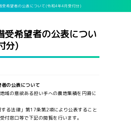
受希望者の公表について(令和4年4月受付分)
借受希望者の公表につい
付分)
望者の公表について
地域の意欲ある担い手への農地集積を円滑に
する法律」第17条第2項により公表すること
受付窓口等で下記の閲覧を行います。