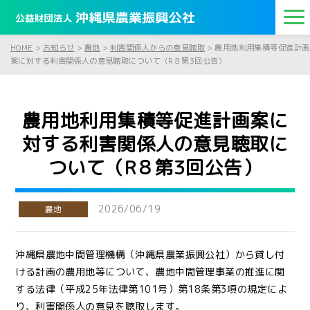
HOME
>
お知らせ
>
農地
>
利害関係人からの意見聴取
>
農用地利用集積等促進計画
案に対する利害関係人の意見聴取について（R８第3回公告）
農用地利用集積等促進計画案に
対する利害関係人の意見聴取に
ついて（R８第3回公告）
2026/06/19
農地
沖縄県農地中間管理機構（沖縄県農業振興公社）から貸し付
ける計画の農用地等について、農地中間管理事業の推進に関
する法律（平成25年法律第101号）第18条第3項の規定によ
り、利害関係人の意見を聴取します。